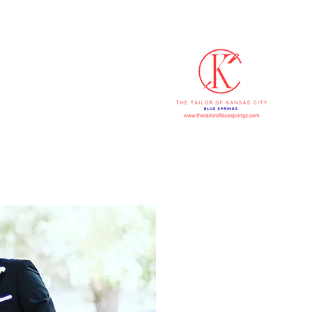
816-607
Comercio
(4739)
C