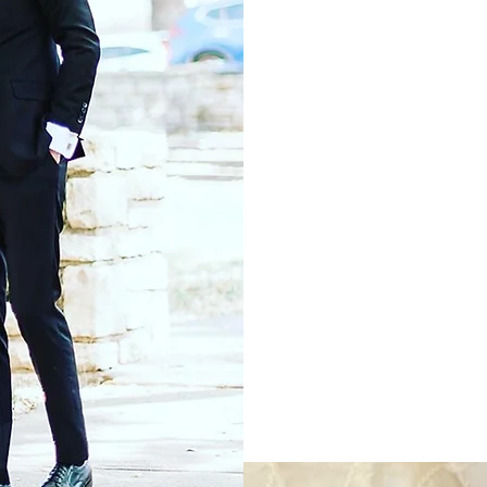
L
Q
C